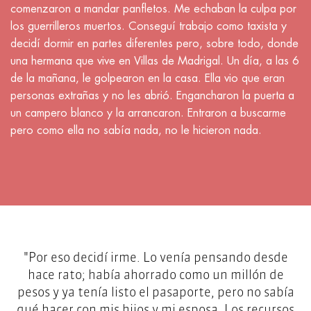
comenzaron a mandar panfletos. Me echaban la culpa por
los guerrilleros muertos. Conseguí trabajo como taxista y
decidí dormir en partes diferentes pero, sobre todo, donde
una hermana que vive en Villas de Madrigal. Un día, a las 6
de la mañana, le golpearon en la casa. Ella vio que eran
personas extrañas y no les abrió. Engancharon la puerta a
un campero blanco y la arrancaron. Entraron a buscarme
pero como ella no sabía nada, no le hicieron nada.
"Por eso decidí irme. Lo venía pensando desde
hace rato; había ahorrado como un millón de
pesos y ya tenía listo el pasaporte, pero no sabía
qué hacer con mis hijos y mi esposa. Los recursos