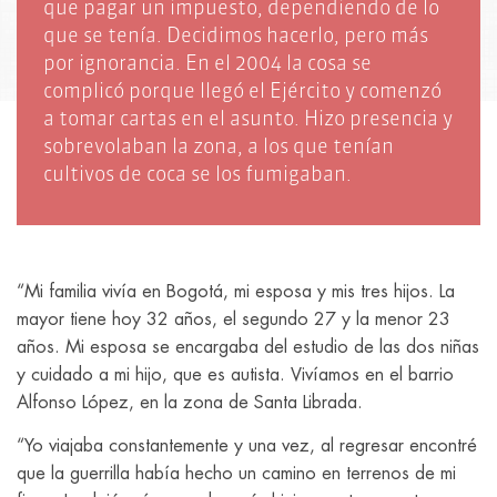
que pagar un impuesto, dependiendo de lo
que se tenía. Decidimos hacerlo, pero más
por ignorancia. En el 2004 la cosa se
complicó porque llegó el Ejército y comenzó
a tomar cartas en el asunto. Hizo presencia y
sobrevolaban la zona, a los que tenían
cultivos de coca se los fumigaban.
“Mi familia vivía en Bogotá, mi esposa y mis tres hijos. La
mayor tiene hoy 32 años, el segundo 27 y la menor 23
años. Mi esposa se encargaba del estudio de las dos niñas
y cuidado a mi hijo, que es autista. Vivíamos en el barrio
Alfonso López, en la zona de Santa Librada.
“Yo viajaba constantemente y una vez, al regresar encontré
que la guerrilla había hecho un camino en terrenos de mi