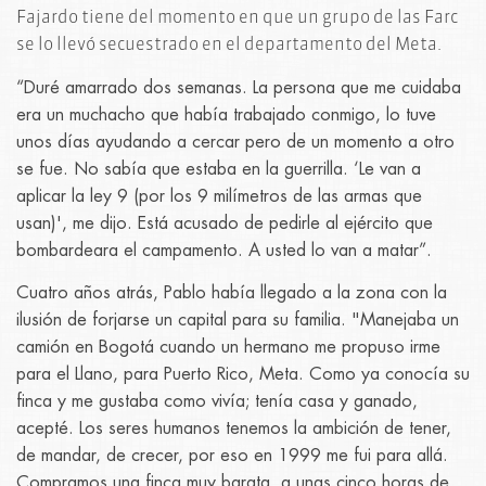
Fajardo tiene del momento en que un grupo de las Farc
se lo llevó secuestrado en el departamento del Meta.
“Duré amarrado dos semanas. La persona que me cuidaba
era un muchacho que había trabajado conmigo, lo tuve
unos días ayudando a cercar pero de un momento a otro
se fue. No sabía que estaba en la guerrilla. ‘Le van a
aplicar la ley 9 (por los 9 milímetros de las armas que
usan)', me dijo. Está acusado de pedirle al ejército que
bombardeara el campamento. A usted lo van a matar”.
Cuatro años atrás, Pablo había llegado a la zona con la
ilusión de forjarse un capital para su familia. "Manejaba un
camión en Bogotá cuando un hermano me propuso irme
para el Llano, para Puerto Rico, Meta. Como ya conocía su
finca y me gustaba como vivía; tenía casa y ganado,
acepté. Los seres humanos tenemos la ambición de tener,
de mandar, de crecer, por eso en 1999 me fui para allá.
Compramos una finca muy barata, a unas cinco horas de