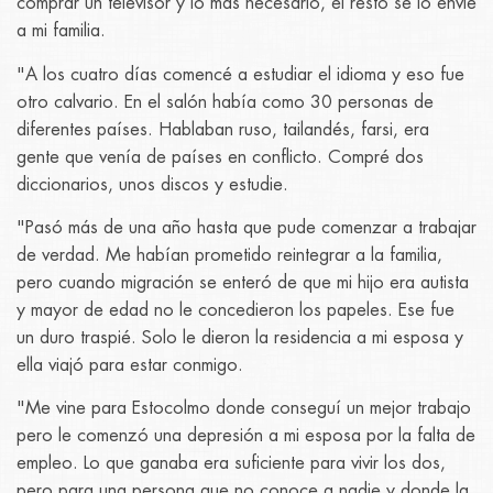
comprar un televisor y lo más necesario, el resto se lo envié
a mi familia.
"A los cuatro días comencé a estudiar el idioma y eso fue
otro calvario. En el salón había como 30 personas de
diferentes países. Hablaban ruso, tailandés, farsi, era
gente que venía de países en conflicto. Compré dos
diccionarios, unos discos y estudie.
"Pasó más de una año hasta que pude comenzar a trabajar
de verdad. Me habían prometido reintegrar a la familia,
pero cuando migración se enteró de que mi hijo era autista
y mayor de edad no le concedieron los papeles. Ese fue
un duro traspié. Solo le dieron la residencia a mi esposa y
ella viajó para estar conmigo.
"Me vine para Estocolmo donde conseguí un mejor trabajo
pero le comenzó una depresión a mi esposa por la falta de
empleo. Lo que ganaba era suficiente para vivir los dos,
pero para una persona que no conoce a nadie y donde la