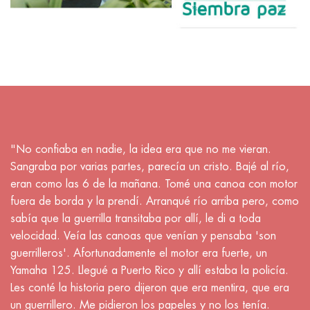
"No confiaba en nadie, la idea era que no me vieran.
Sangraba por varias partes, parecía un cristo. Bajé al río,
eran como las 6 de la mañana. Tomé una canoa con motor
fuera de borda y la prendí. Arranqué río arriba pero, como
sabía que la guerrilla transitaba por allí, le di a toda
velocidad. Veía las canoas que venían y pensaba 'son
guerrilleros'. Afortunadamente el motor era fuerte, un
Yamaha 125. Llegué a Puerto Rico y allí estaba la policía.
Les conté la historia pero dijeron que era mentira, que era
un guerrillero. Me pidieron los papeles y no los tenía.