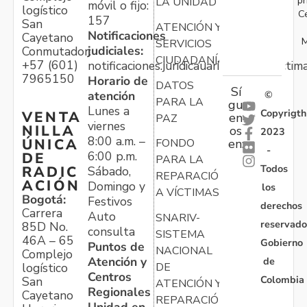
pr
LA UNIDAD
móvil o fijo:
logístico
C
157
San
ATENCIÓN Y
Notificaciones
Cayetano
M
SERVICIOS
judiciales:
Conmutador:
CIUDADANÍA
+57 (601)
notificaciones.juridicauariv@unidadvictim
7965150
Horario de
DATOS
Sí
atención
©
PARA LA
gu
Lunes a
Copyrigth
VENTA
en
PAZ
viernes
NILLA
os
2023
8:00 a.m. –
ÚNICA
FONDO
en:
-
6:00 p.m.
DE
PARA LA
Todos
RADIC
Sábado,
REPARACIÓN
ACIÓN
Domingo y
los
A VÍCTIMAS
Bogotá:
Festivos
derechos
Carrera
Auto
SNARIV-
reservado
85D No.
consulta
SISTEMA
46A – 65
Gobierno
Puntos de
NACIONAL
Complejo
Atención y
de
logístico
DE
Centros
Colombia
San
ATENCIÓN Y
Regionales
Cayetano
REPARACIÓN