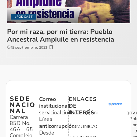
#PODCAST
Por mi raza, por mi tierra: Pueblo
Ancestral Ampiuile en resistencia
15 septiembre, 2023
SEDE
Correo
ENLACES
NACIO
institucional:
DE
NAL
servicioalciudadano@unidadvictimas.gov.
INTERÉS
Carrera
Pol
Línea
85D No.
pr
anticorrupción:
COMUNICACIONES
46A – 65
Desde
Complejo