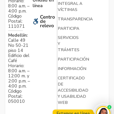
Unidad en
Horario:
INTEGRAL A
línea
8:00 a.m. –
VÍCTIMAS
4:00 p.m.
Código
Centro
TRANSPARENCIA
Postal:
de
relevo
111071
PARTICIPA
Medellín:
SERVICIOS
Calle 49
Y
No 50-21
TRÁMITES
piso 14
Edificio del
PARTICIPACIÓN
Café
Horario:
INFORMACIÓN
8:00 a.m. –
12:00 m. y
CERTIFICADO
2:00 p.m. –
DE
4:00 p.m.
ACCESIBILIDAD
Código
Postal:
Y USABILIDAD
050010
WEB
4
Estamos en línea