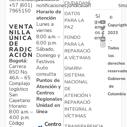
CIUDADANÍA
+57 (601)
notificaciones.juridicauariv@unidadvictim
7965150
Horario de
DATOS
Sí
atención
©
PARA LA
gu
Lunes a
Copyrigth
VENTA
en
PAZ
viernes
NILLA
os
2023
8:00 a.m. –
ÚNICA
FONDO
en:
-
6:00 p.m.
DE
PARA LA
Todos
RADIC
Sábado,
REPARACIÓN
ACIÓN
Domingo y
los
A VÍCTIMAS
Bogotá:
Festivos
derechos
Carrera
Auto
SNARIV-
reservado
85D No.
consulta
SISTEMA
46A – 65
Gobierno
Puntos de
NACIONAL
Complejo
Atención y
de
logístico
DE
Centros
Colombia
San
ATENCIÓN Y
Regionales
Cayetano
REPARACIÓN
Unidad en
Horario:
INTEGRAL A
línea
8:00 a.m. –
VÍCTIMAS
4:00 p.m.
Código
Centro
TRANSPARENCIA