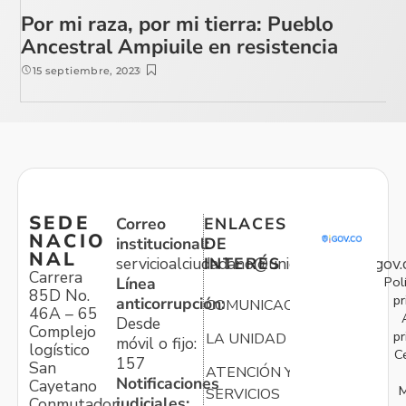
Por mi raza, por mi tierra: Pueblo
Ancestral Ampiuile en resistencia
15 septiembre, 2023
SEDE
Correo
ENLACES
NACIO
institucional:
DE
NAL
servicioalciudadano@unidadvictimas.gov.
INTERÉS
Carrera
Pol
Línea
85D No.
pr
anticorrupción:
COMUNICACIONES
46A – 65
Desde
Complejo
pr
LA UNIDAD
móvil o fijo:
logístico
C
157
San
ATENCIÓN Y
Notificaciones
Cayetano
M
SERVICIOS
judiciales:
Conmutador: