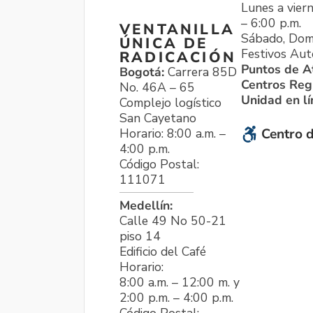
Lunes a viern
– 6:00 p.m.
VENTANILLA
Sábado, Dom
ÚNICA DE
Festivos Aut
RADICACIÓN
Puntos de A
Bogotá:
Carrera 85D
Centros Reg
No. 46A – 65
Unidad en l
Complejo logístico
San Cayetano
Horario: 8:00 a.m. –
Centro d
4:00 p.m.
Código Postal:
111071
Medellín:
Calle 49 No 50-21
piso 14
Edificio del Café
Horario:
8:00 a.m. – 12:00 m. y
2:00 p.m. – 4:00 p.m.
Código Postal: