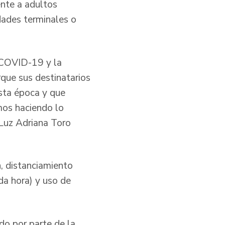
nte a adultos
dades terminales o
a COVID-19 y la
que sus destinatarios
esta época y que
mos haciendo lo
 Luz Adriana Toro
, distanciamiento
da hora) y uso de
do por parte de la