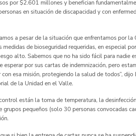
rsos por $2.601 millones y benefician fundamentalme
ersonas en situación de discapacidad y con enferme
izamos a pesar de la situación que enfrentamos por l
 medidas de bioseguridad requeridas, en especial por
iesgo alto. Sabemos que no ha sido fácil para nadie 
 esperar por sus cartas de indemnización, pero esta
 con esa misión, protegiendo la salud de todos”, dijo
orial de la Unidad en el Valle.
control están la toma de temperatura, la desinfección
de grupos pequeños (solo 30 personas convocadas ca
ión.
 que si bien la entrega de cartas nunca se ha suspendi