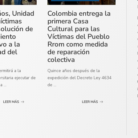
ños, Unidad
Colombia entrega la
íctimas
primera Casa
solución de
Cultural para las
miento
Víctimas del Pueblo
vo a la
Rrom como medida
ad del
de reparación
colectiva
mitirá a la
Quince años después de la
sitaria ejecutar de
expedición del Decreto Ley 4634
ma
...
de
...
LEER MÁS
LEER MÁS