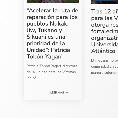
“Acelerar la ruta de
Tras 12 a
reparación para los
para las V
pueblos Nukak,
otorga re
Jiw, Tukano y
fortaleci
Sikuani es una
organizati
prioridad de la
Universid
Unidad”: Patricia
Atlántico
Tobón Yagarí
El mecanismo per
Patricia Tobón Yagarí, directora
comunidad univer
de la Unidad para las Víctimas,
manera autóno
indicó
...
LEER MÁS