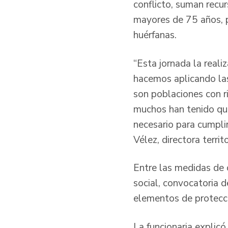
conflicto, suman recu
mayores de 75 años, p
huérfanas.
“Esta jornada la real
hacemos aplicando las
son poblaciones con r
muchos han tenido que
necesario para cumplir
Vélez, directora territ
Entre las medidas de 
social, convocatoria 
elementos de protecc
La funcionaria explicó