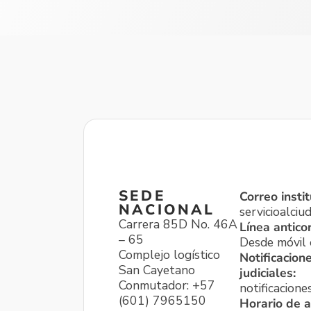
SEDE
Correo instit
NACIONAL
servicioalci
Carrera 85D No. 46A
Línea antico
– 65
Desde móvil o
Complejo logístico
Notificacion
San Cayetano
judiciales:
Conmutador: +57
notificacione
(601) 7965150
Horario de a