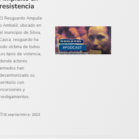
resistencia
El Resguardo Ampuile
o Ambaló, ubicado en
el municipio de Silvia,
Cauca, resguardo ha
sido víctima de todos
#PODCAST
los tipos de violencia,
donde actores
armados han
desarmonizado su
territorio con
incursiones y
hostigamientos.
15 septiembre, 2023