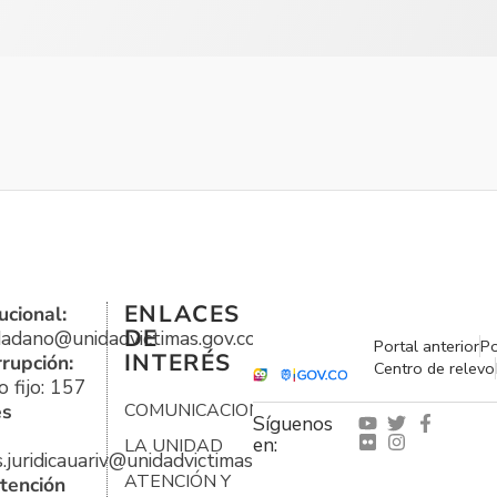
ENLACES
ucional:
DE
udadano@unidadvictimas.gov.co
Portal anterior
Po
INTERÉS
rrupción:
Centro de relevo
 fijo: 157
es
COMUNICACIONES
Síguenos
en:
LA UNIDAD
s.juridicauariv@unidadvictimas.gov.co
ATENCIÓN Y
tención