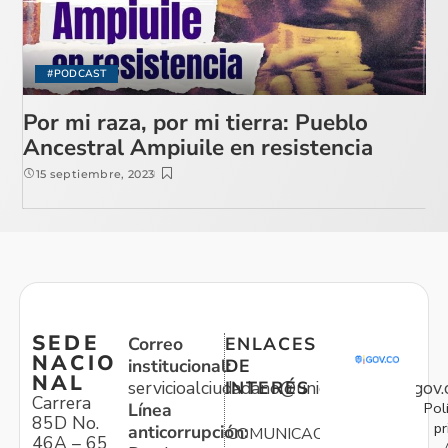
#PODCAST
Por mi raza, por mi tierra: Pueblo
Ancestral Ampiuile en resistencia
15 septiembre, 2023
SEDE
Correo
ENLACES
NACIO
institucional:
DE
NAL
servicioalciudadano@unidadvictimas.gov.
INTERÉS
Carrera
Pol
Línea
85D No.
pr
anticorrupción:
COMUNICACIONES
46A – 65