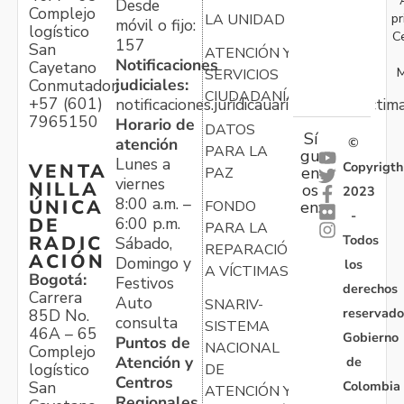
Desde
Complejo
pr
LA UNIDAD
móvil o fijo:
logístico
C
157
San
ATENCIÓN Y
Notificaciones
Cayetano
M
SERVICIOS
judiciales:
Conmutador:
CIUDADANÍA
+57 (601)
notificaciones.juridicauariv@unidadvictim
7965150
Horario de
DATOS
Sí
atención
©
PARA LA
gu
Lunes a
Copyrigth
VENTA
en
PAZ
viernes
NILLA
os
2023
8:00 a.m. –
ÚNICA
FONDO
en:
-
6:00 p.m.
DE
PARA LA
Todos
RADIC
Sábado,
REPARACIÓN
ACIÓN
Domingo y
los
A VÍCTIMAS
Bogotá:
Festivos
derechos
Carrera
Auto
SNARIV-
reservado
85D No.
consulta
SISTEMA
46A – 65
Gobierno
Puntos de
NACIONAL
Complejo
Atención y
de
logístico
DE
Centros
Colombia
San
ATENCIÓN Y
Regionales