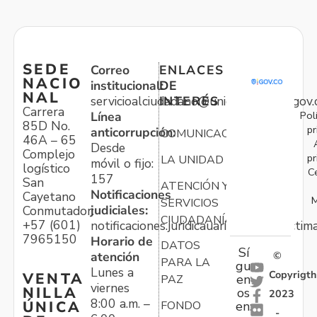
SEDE
Correo
ENLACES
NACIO
institucional:
DE
NAL
servicioalciudadano@unidadvictimas.gov.
INTERÉS
Carrera
Pol
Línea
85D No.
pr
anticorrupción:
COMUNICACIONES
46A – 65
Desde
Complejo
pr
LA UNIDAD
móvil o fijo:
logístico
C
157
San
ATENCIÓN Y
Notificaciones
Cayetano
M
SERVICIOS
judiciales:
Conmutador:
CIUDADANÍA
+57 (601)
notificaciones.juridicauariv@unidadvictim
7965150
Horario de
DATOS
Sí
atención
©
PARA LA
gu
Lunes a
Copyrigth
VENTA
en
PAZ
viernes
NILLA
os
2023
8:00 a.m. –
ÚNICA
FONDO
en:
-