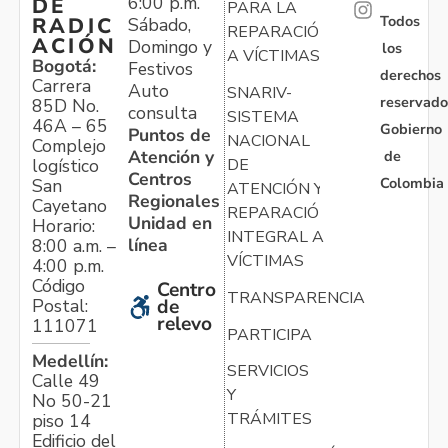
6:00 p.m.
DE
PARA LA
Todos
RADIC
Sábado,
REPARACIÓN
ACIÓN
Domingo y
los
A VÍCTIMAS
Bogotá:
Festivos
derechos
Carrera
Auto
SNARIV-
reservado
85D No.
consulta
SISTEMA
46A – 65
Gobierno
Puntos de
NACIONAL
Complejo
Atención y
de
logístico
DE
Centros
Colombia
San
ATENCIÓN Y
Regionales
Cayetano
REPARACIÓN
Unidad en
Horario:
INTEGRAL A
línea
8:00 a.m. –
VÍCTIMAS
4:00 p.m.
Código
Centro
TRANSPARENCIA
Postal:
de
relevo
111071
PARTICIPA
Medellín:
SERVICIOS
Calle 49
Y
No 50-21
TRÁMITES
piso 14
Edificio del