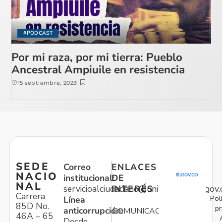
#PODCAST
Por mi raza, por mi tierra: Pueblo
Ancestral Ampiuile en resistencia
15 septiembre, 2023
SEDE
Correo
ENLACES
NACIO
institucional:
DE
NAL
servicioalciudadano@unidadvictimas.gov.
INTERÉS
Carrera
Pol
Línea
85D No.
pr
anticorrupción:
COMUNICACIONES
46A – 65
Desde