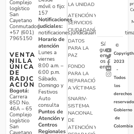
Complejo
pr
LA UNIDAD
móvil o fijo:
logístico
C
157
San
ATENCIÓN Y
Notificaciones
Cayetano
M
SERVICIOS
judiciales:
Conmutador:
CIUDADANÍA
+57 (601)
notificaciones.juridicauariv@unidadvictim
7965150
Horario de
DATOS
Sí
atención
©
PARA LA
gu
Lunes a
Copyrigth
VENTA
en
PAZ
viernes
NILLA
os
2023
8:00 a.m. –
ÚNICA
FONDO
en:
-
6:00 p.m.
DE
PARA LA
Todos
RADIC
Sábado,
REPARACIÓN
ACIÓN
Domingo y
los
A VÍCTIMAS
Bogotá:
Festivos
derechos
Carrera
Auto
SNARIV-
reservado
85D No.
consulta
SISTEMA
46A – 65
Gobierno
Puntos de
NACIONAL
Complejo
Atención y
de
logístico
DE
Centros
Colombia
San
ATENCIÓN Y
Regionales
Cayetano