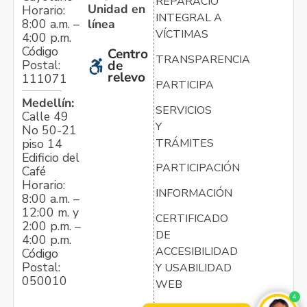
REPARACIÓN
Unidad en
Horario:
INTEGRAL A
línea
8:00 a.m. –
VÍCTIMAS
4:00 p.m.
Código
Centro
TRANSPARENCIA
Postal:
de
relevo
111071
PARTICIPA
Medellín:
SERVICIOS
Calle 49
Y
No 50-21
TRÁMITES
piso 14
Edificio del
PARTICIPACIÓN
Café
Horario:
INFORMACIÓN
8:00 a.m. –
12:00 m. y
CERTIFICADO
2:00 p.m. –
DE
4:00 p.m.
ACCESIBILIDAD
Código
Postal:
Y USABILIDAD
050010
WEB
4