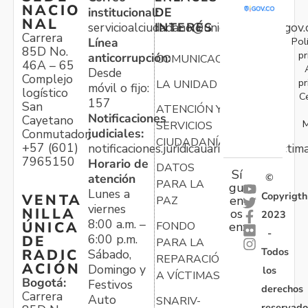
NACIO
institucional:
DE
NAL
servicioalciudadano@unidadvictimas.gov.
INTERÉS
Carrera
Pol
Línea
85D No.
pr
anticorrupción:
COMUNICACIONES
46A – 65
Desde
Complejo
pr
LA UNIDAD
móvil o fijo:
logístico
C
157
San
ATENCIÓN Y
Notificaciones
Cayetano
M
SERVICIOS
judiciales:
Conmutador:
CIUDADANÍA
+57 (601)
notificaciones.juridicauariv@unidadvictim
7965150
Horario de
DATOS
Sí
atención
©
PARA LA
gu
Lunes a
Copyrigth
VENTA
en
PAZ
viernes
NILLA
os
2023
8:00 a.m. –
ÚNICA
FONDO
en:
-
6:00 p.m.
DE
PARA LA
Todos
RADIC
Sábado,
REPARACIÓN
ACIÓN
Domingo y
los
A VÍCTIMAS
Bogotá:
Festivos
derechos
Carrera
Auto
SNARIV-
reservado