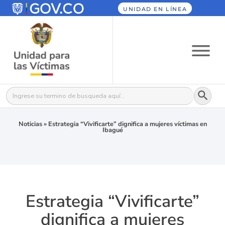
UNIDAD EN LÍNEA
Botón
Buscar:
Noticias
»
Estrategia “Vivificarte” dignifica a mujeres víctimas en
Ibagué
Estrategia “Vivificarte”
dignifica a mujeres