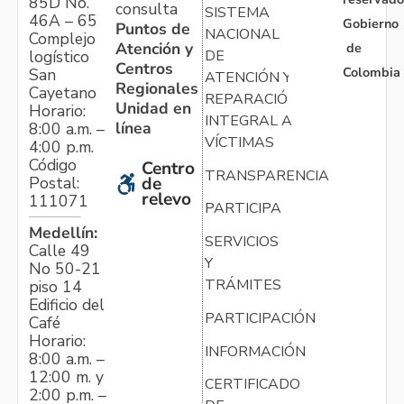
85D No.
consulta
SISTEMA
46A – 65
Gobierno
Puntos de
NACIONAL
Complejo
Atención y
de
logístico
DE
Centros
Colombia
San
ATENCIÓN Y
Regionales
Cayetano
REPARACIÓN
Unidad en
Horario:
INTEGRAL A
línea
8:00 a.m. –
VÍCTIMAS
4:00 p.m.
Código
Centro
TRANSPARENCIA
Postal:
de
relevo
111071
PARTICIPA
Medellín:
SERVICIOS
Calle 49
Y
No 50-21
TRÁMITES
piso 14
Edificio del
PARTICIPACIÓN
Café
Horario:
INFORMACIÓN
8:00 a.m. –
12:00 m. y
CERTIFICADO
2:00 p.m. –