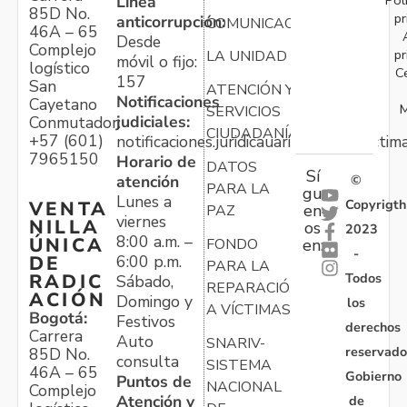
Línea
85D No.
pr
anticorrupción:
COMUNICACIONES
46A – 65
Desde
Complejo
pr
LA UNIDAD
móvil o fijo:
logístico
C
157
San
ATENCIÓN Y
Notificaciones
Cayetano
M
SERVICIOS
judiciales:
Conmutador:
CIUDADANÍA
+57 (601)
notificaciones.juridicauariv@unidadvictim
7965150
Horario de
DATOS
Sí
atención
©
PARA LA
gu
Lunes a
Copyrigth
VENTA
en
PAZ
viernes
NILLA
os
2023
8:00 a.m. –
ÚNICA
FONDO
en:
-
6:00 p.m.
DE
PARA LA
Todos
RADIC
Sábado,
REPARACIÓN
ACIÓN
Domingo y
los
A VÍCTIMAS
Bogotá:
Festivos
derechos
Carrera
Auto
SNARIV-
reservado
85D No.
consulta
SISTEMA
46A – 65
Gobierno
Puntos de
NACIONAL
Complejo
Atención y
de