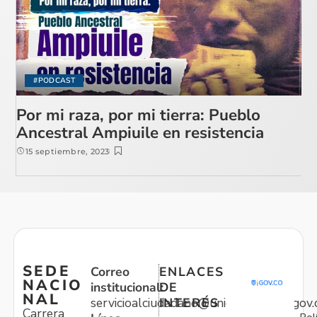
#PODCAST
Por mi raza, por mi tierra: Pueblo
Ancestral Ampiuile en resistencia
15 septiembre, 2023
SEDE
Correo
ENLACES
NACIO
institucional:
DE
NAL
servicioalciudadano@unidadvictimas.gov.
INTERÉS
Carrera
Pol