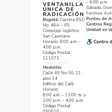
– 6:00 p.m.
VENTANILLA
Sábado, Dom
ÚNICA DE
Festivos Aut
RADICACIÓN
Puntos de A
Bogotá:
Carrera 85D
Centros Reg
No. 46A – 65
Unidad en l
Complejo logístico
San Cayetano
Horario: 8:00 a.m. –
Centro d
4:00 p.m.
Código Postal:
111071
Medellín:
Calle 49 No 50-21
piso 14
Edificio del Café
Horario:
8:00 a.m. – 12:00 m. y
2:00 p.m. – 4:00 p.m.
Código Postal:
050010