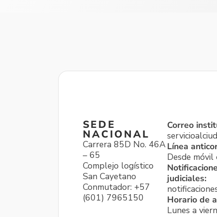
SEDE
Correo instit
NACIONAL
servicioalci
Carrera 85D No. 46A
Línea antico
– 65
Desde móvil o
Complejo logístico
Notificacion
San Cayetano
judiciales:
Conmutador: +57
notificacione
(601) 7965150
Horario de a
Lunes a viern