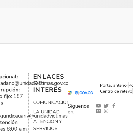
ENLACES
ucional:
DE
udadano@unidadvictimas.gov.co
Portal anterior
Po
INTERÉS
rrupción:
Centro de relevo
 fijo: 157
es
COMUNICACIONES
Síguenos
en:
LA UNIDAD
s.juridicauariv@unidadvictimas.gov.co
ATENCIÓN Y
tención
es 8:00 a.m.
SERVICIOS