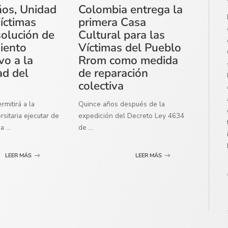
ños, Unidad
Colombia entrega la
íctimas
primera Casa
solución de
Cultural para las
miento
Víctimas del Pueblo
vo a la
Rrom como medida
ad del
de reparación
colectiva
mitirá a la
Quince años después de la
sitaria ejecutar de
expedición del Decreto Ley 4634
ma
...
de
...
LEER MÁS
LEER MÁS