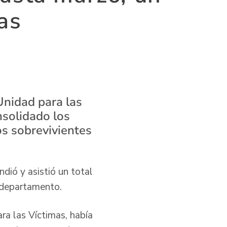
as
 Unidad para las
nsolidado los
os sobrevivientes
dió y asistió un total
e departamento.
ra las Víctimas, había