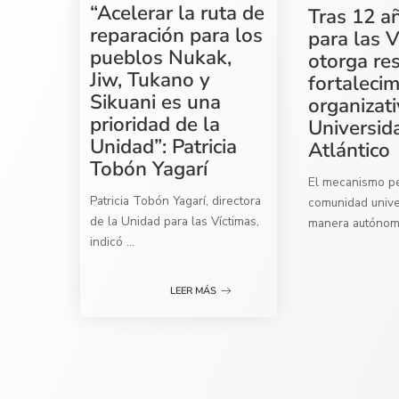
“Acelerar la ruta de
Tras 12 a
reparación para los
para las V
pueblos Nukak,
otorga re
Jiw, Tukano y
fortaleci
Sikuani es una
organizati
prioridad de la
Universid
Unidad”: Patricia
Atlántico
Tobón Yagarí
El mecanismo per
Patricia Tobón Yagarí, directora
comunidad univer
de la Unidad para las Víctimas,
manera autóno
indicó
...
LEER MÁS