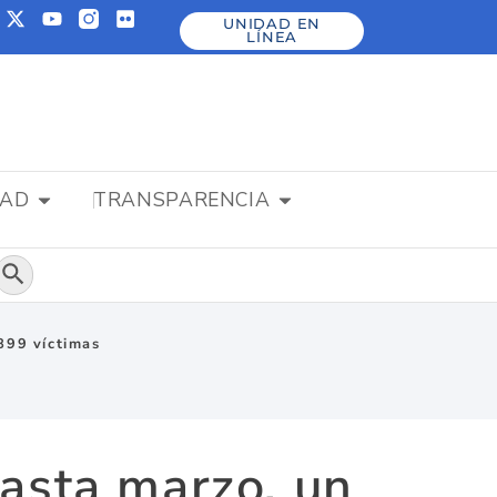
UNIDAD EN
LÍNEA
DAD
TRANSPARENCIA
Botón de búsqueda
.899 víctimas
hasta marzo, un