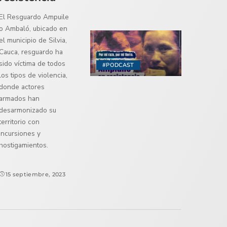
El Resguardo Ampuile
o Ambaló, ubicado en
el municipio de Silvia,
Cauca, resguardo ha
sido víctima de todos
#PODCAST
los tipos de violencia,
donde actores
armados han
desarmonizado su
territorio con
incursiones y
hostigamientos.
15 septiembre, 2023