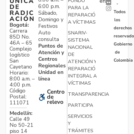
ÚNICA
FONDO
en:
-
6:00 p.m.
DE
PARA LA
Todos
RADIC
Sábado,
REPARACIÓN
ACIÓN
Domingo y
los
A VÍCTIMAS
Bogotá:
Festivos
derechos
Carrera
Auto
SNARIV-
reservado
85D No.
consulta
SISTEMA
46A – 65
Gobierno
Puntos de
NACIONAL
Complejo
Atención y
de
logístico
DE
Centros
Colombia
San
ATENCIÓN Y
Regionales
Cayetano
REPARACIÓN
Unidad en
Horario:
INTEGRAL A
línea
8:00 a.m. –
VÍCTIMAS
4:00 p.m.
Código
Centro
TRANSPARENCIA
Postal:
de
relevo
111071
PARTICIPA
Medellín:
SERVICIOS
Calle 49
Y
No 50-21
TRÁMITES
piso 14