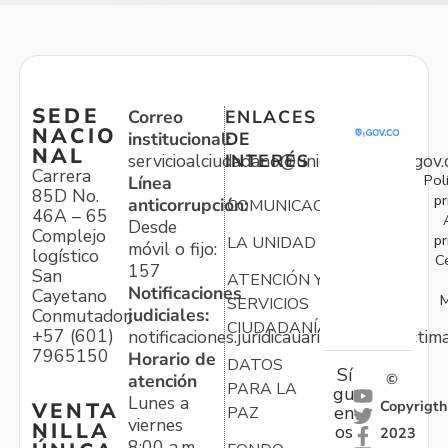
SEDE
Correo
ENLACES
NACIO
institucional:
DE
NAL
servicioalciudadano@unidadvictimas.gov.
INTERÉS
Carrera
Pol
Línea
85D No.
pr
anticorrupción:
COMUNICACIONES
46A – 65
Desde
Complejo
pr
LA UNIDAD
móvil o fijo:
logístico
C
157
San
ATENCIÓN Y
Notificaciones
Cayetano
M
SERVICIOS
judiciales:
Conmutador:
CIUDADANÍA
+57 (601)
notificaciones.juridicauariv@unidadvictim
7965150
Horario de
DATOS
Sí
atención
©
PARA LA
gu
Lunes a
Copyrigth
VENTA
en
PAZ
viernes
NILLA
os
2023
8:00 a.m. –