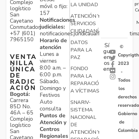
Complejo
pr
LA UNIDAD
móvil o fijo:
logístico
C
157
San
ATENCIÓN Y
Notificaciones
Cayetano
M
SERVICIOS
judiciales:
Conmutador:
CIUDADANÍA
+57 (601)
notificaciones.juridicauariv@unidadvictim
7965150
Horario de
DATOS
Sí
atención
©
PARA LA
gu
Lunes a
Copyrigth
VENTA
en
PAZ
viernes
NILLA
os
2023
8:00 a.m. –
ÚNICA
FONDO
en:
-
6:00 p.m.
DE
PARA LA
Todos
RADIC
Sábado,
REPARACIÓN
ACIÓN
Domingo y
los
A VÍCTIMAS
Bogotá:
Festivos
derechos
Carrera
Auto
SNARIV-
reservado
85D No.
consulta
SISTEMA
46A – 65
Gobierno
Puntos de
NACIONAL
Complejo
Atención y
de
logístico
DE
Centros
Colombia
San
ATENCIÓN Y
Regionales
Cayetano