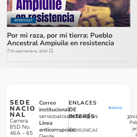
#PODCAST
Por mi raza, por mi tierra: Pueblo
Ancestral Ampiuile en resistencia
15 septiembre, 2023
SEDE
Correo
ENLACES
NACIO
institucional:
DE
NAL
servicioalciudadano@unidadvictimas.gov.
INTERÉS
Carrera
Pol
Línea
85D No.
pr
anticorrupción:
COMUNICACIONES
46A – 65
Desde