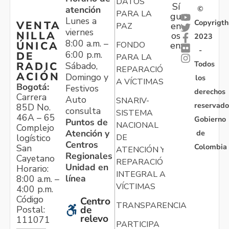
DATOS
Sí
atención
©
PARA LA
gu
Lunes a
Copyrigth
VENTA
en
PAZ
viernes
NILLA
os
2023
8:00 a.m. –
ÚNICA
FONDO
en:
-
6:00 p.m.
DE
PARA LA
Todos
RADIC
Sábado,
REPARACIÓN
ACIÓN
Domingo y
los
A VÍCTIMAS
Bogotá:
Festivos
derechos
Carrera
Auto
SNARIV-
reservado
85D No.
consulta
SISTEMA
46A – 65
Gobierno
Puntos de
NACIONAL
Complejo
Atención y
de
logístico
DE
Centros
Colombia
San
ATENCIÓN Y
Regionales
Cayetano
REPARACIÓN
Unidad en
Horario:
INTEGRAL A
línea
8:00 a.m. –
VÍCTIMAS
4:00 p.m.
Código
Centro
TRANSPARENCIA
Postal:
de
relevo
111071
PARTICIPA