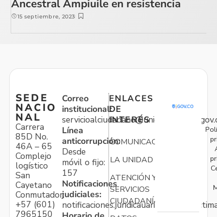
Ancestral Ampiuile en resistencia
15 septiembre, 2023
SEDE
Correo
ENLACES
NACIO
institucional:
DE
NAL
servicioalciudadano@unidadvictimas.gov.
INTERÉS
Carrera
Pol
Línea
85D No.
pr
anticorrupción:
COMUNICACIONES
46A – 65
Desde
Complejo
pr
LA UNIDAD
móvil o fijo:
logístico
C
157
San
ATENCIÓN Y
Notificaciones
Cayetano
M
SERVICIOS
judiciales:
Conmutador:
CIUDADANÍA
+57 (601)
notificaciones.juridicauariv@unidadvictim
7965150
Horario de