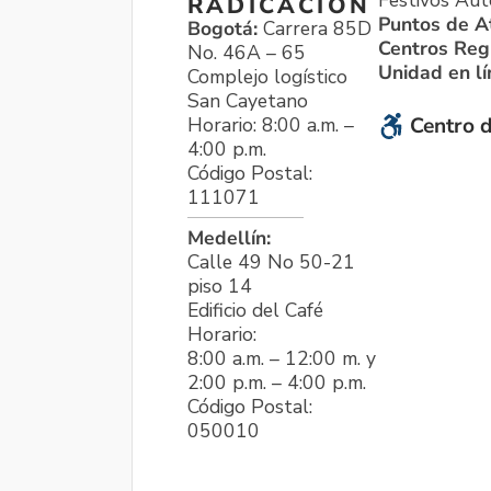
Festivos Aut
RADICACIÓN
Puntos de A
Bogotá:
Carrera 85D
Centros Reg
No. 46A – 65
Unidad en l
Complejo logístico
San Cayetano
Horario: 8:00 a.m. –
Centro d
4:00 p.m.
Código Postal:
111071
Medellín:
Calle 49 No 50-21
piso 14
Edificio del Café
Horario:
8:00 a.m. – 12:00 m. y
2:00 p.m. – 4:00 p.m.
Código Postal:
050010