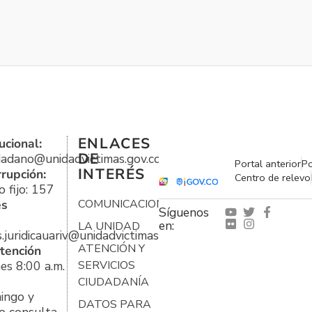
ENLACES
ucional:
DE
udadano@unidadvictimas.gov.co
Portal anterior
Po
INTERÉS
rrupción:
Centro de relevo
 fijo: 157
es
COMUNICACIONES
Síguenos
en:
LA UNIDAD
s.juridicauariv@unidadvictimas.gov.co
ATENCIÓN Y
tención
es 8:00 a.m.
SERVICIOS
CIUDADANÍA
ingo y
DATOS PARA