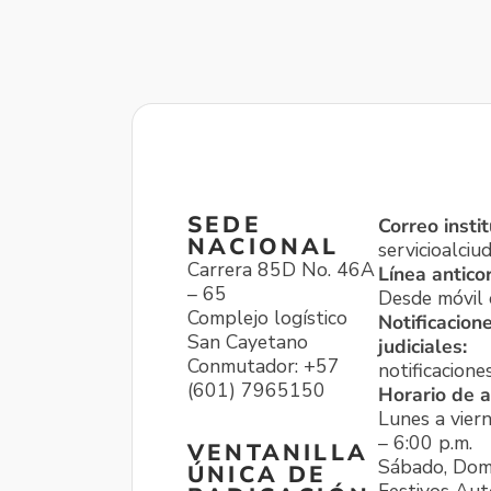
SEDE
Correo instit
NACIONAL
servicioalci
Carrera 85D No. 46A
Línea antico
– 65
Desde móvil o
Complejo logístico
Notificacion
San Cayetano
judiciales:
Conmutador: +57
notificacione
(601) 7965150
Horario de a
Lunes a viern
– 6:00 p.m.
VENTANILLA
Sábado, Dom
ÚNICA DE