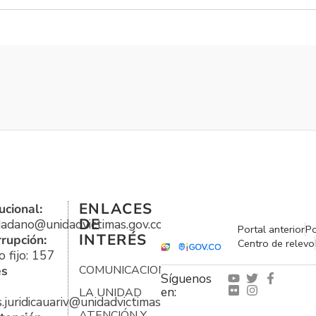
ENLACES
ucional:
DE
udadano@unidadvictimas.gov.co
Portal anterior
Po
INTERÉS
rrupción:
Centro de relevo
 fijo: 157
es
COMUNICACIONES
Síguenos
en:
LA UNIDAD
s.juridicauariv@unidadvictimas.gov.co
ATENCIÓN Y