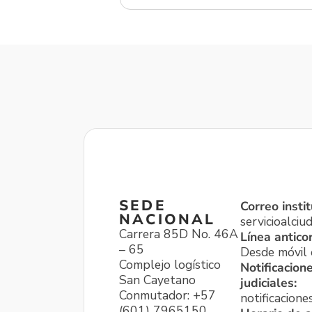
SEDE
Correo instit
NACIONAL
servicioalci
Carrera 85D No. 46A
Línea antico
– 65
Desde móvil o
Complejo logístico
Notificacion
San Cayetano
judiciales:
Conmutador: +57
notificacione
(601) 7965150