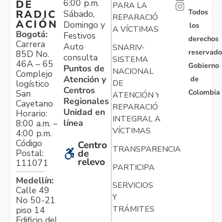
6:00 p.m.
DE
PARA LA
Todos
RADIC
Sábado,
REPARACIÓN
ACIÓN
Domingo y
los
A VÍCTIMAS
Bogotá:
Festivos
derechos
Carrera
Auto
SNARIV-
reservado
85D No.
consulta
SISTEMA
46A – 65
Gobierno
Puntos de
NACIONAL
Complejo
Atención y
de
logístico
DE
Centros
Colombia
San
ATENCIÓN Y
Regionales
Cayetano
REPARACIÓN
Unidad en
Horario:
INTEGRAL A
línea
8:00 a.m. –
VÍCTIMAS
4:00 p.m.
Código
Centro
TRANSPARENCIA
Postal:
de
relevo
111071
PARTICIPA
Medellín:
SERVICIOS
Calle 49
Y
No 50-21
TRÁMITES
piso 14
Edificio del