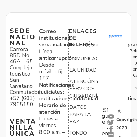
SEDE
Correo
ENLACES
NACIO
institucional:
DE
NAL
servicioalciudadano@unidadvictimas.gov.
INTERÉS
Carrera
Pol
Línea
85D No.
pr
anticorrupción:
COMUNICACIONES
46A – 65
Desde
Complejo
pr
LA UNIDAD
móvil o fijo:
logístico
C
157
San
ATENCIÓN Y
Notificaciones
Cayetano
M
SERVICIOS
judiciales:
Conmutador:
CIUDADANÍA
+57 (601)
notificaciones.juridicauariv@unidadvictim
7965150
Horario de
DATOS
Sí
atención
©
PARA LA
gu
Lunes a
Copyrigth
VENTA
en
PAZ
viernes
NILLA
os
2023
8:00 a.m. –
ÚNICA
FONDO
en:
-