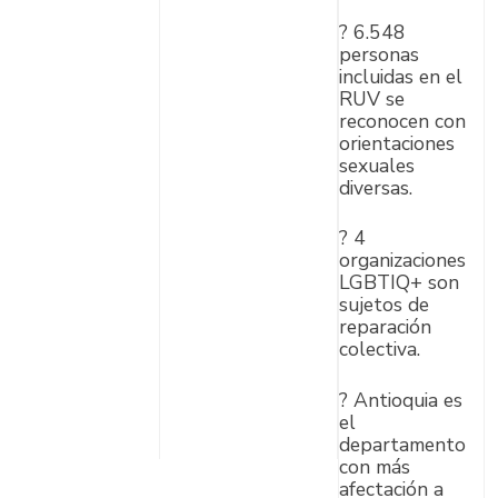
contra
? 6.548
la
personas
incluidas en el
Homof
RUV se
obia,
reconocen con
orientaciones
Bifobi
sexuales
diversas.
a y
Transf
? 4
organizaciones
obia
LGBTIQ+ son
sujetos de
reparación
colectiva.
? Antioquia es
el
departamento
con más
afectación a