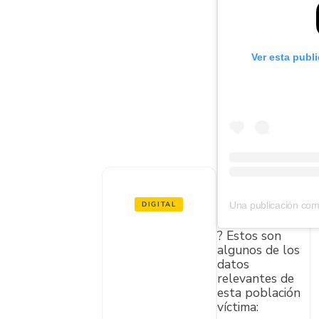
Ver esta publ
DIGITAL
Día
? Estos son
Intern
algunos de los
datos
aciona
relevantes de
esta población
l
víctima: