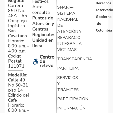
Bogotá:
Festivos
derechos
Carrera
Auto
SNARIV-
reservado
85D No.
consulta
SISTEMA
46A – 65
Gobierno
Puntos de
NACIONAL
Complejo
Atención y
de
logístico
DE
Centros
Colombia
San
ATENCIÓN Y
Regionales
Cayetano
REPARACIÓN
Unidad en
Horario:
INTEGRAL A
línea
8:00 a.m. –
VÍCTIMAS
4:00 p.m.
Código
Centro
TRANSPARENCIA
Postal:
de
relevo
111071
PARTICIPA
Medellín:
SERVICIOS
Calle 49
Y
No 50-21
TRÁMITES
piso 14
Edificio del
PARTICIPACIÓN
Café
Horario:
INFORMACIÓN
8:00 a.m. –