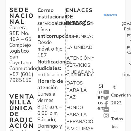
SEDE
Correo
ENLACES
NACIO
institucional:
DE
NAL
servicioalciudadano@unidadvictimas.gov.
INTERÉS
Carrera
Pol
Línea
85D No.
pr
anticorrupción:
COMUNICACIONES
46A – 65
Desde
Complejo
pr
LA UNIDAD
móvil o fijo:
logístico
C
157
San
ATENCIÓN Y
Notificaciones
Cayetano
M
SERVICIOS
judiciales:
Conmutador:
CIUDADANÍA
+57 (601)
notificaciones.juridicauariv@unidadvictim
7965150
Horario de
DATOS
Sí
atención
©
PARA LA
gu
Lunes a
Copyrigth
VENTA
en
PAZ
viernes
NILLA
os
2023
8:00 a.m. –
ÚNICA
FONDO
en:
-
6:00 p.m.
DE
PARA LA
Todos
RADIC
Sábado,
REPARACIÓN
ACIÓN
Domingo y
los
A VÍCTIMAS