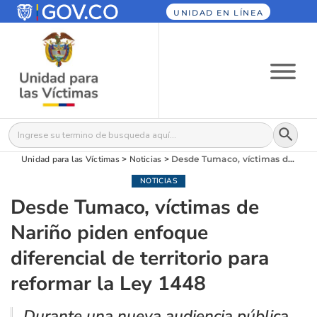
UNIDAD EN LÍNEA
Botón
Buscar:
Unidad para las Víctimas
>
Noticias
>
Desde Tumaco, víctimas de Nariño piden enfoque diferencial de territorio para reformar la Ley 1448
NOTICIAS
Desde Tumaco, víctimas de
Nariño piden enfoque
diferencial de territorio para
reformar la Ley 1448
Durante una nueva audiencia pública