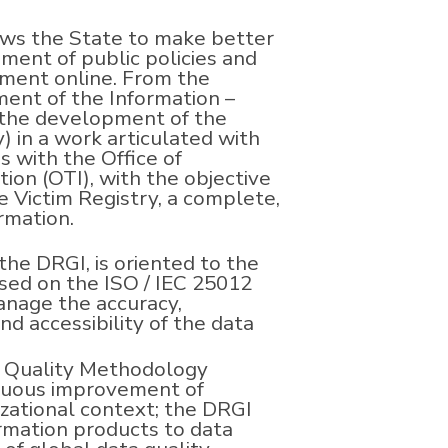
lows the State to make better
pment of public policies and
nment online. From the
ment of the Information –
 the development of the
y) in a work articulated with
as with the Office of
on (OTI), with the objective
e Victim Registry, a complete,
rmation.
the DRGI, is oriented to the
based on the ISO / IEC 25012
anage the accuracy,
nd accessibility of the data
 Quality Methodology
inuous improvement of
izational context; the DRGI
ormation products to data