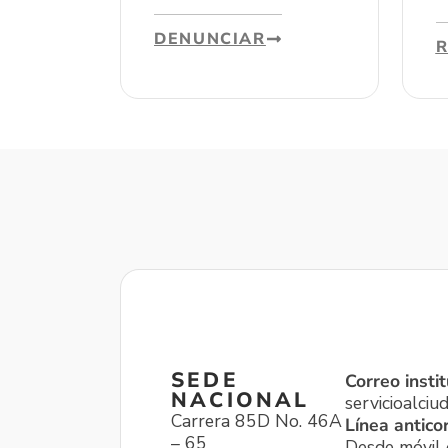
DENUNCIAR
SEDE
Correo instit
NACIONAL
servicioalci
Carrera 85D No. 46A
Línea antico
– 65
Desde móvil o