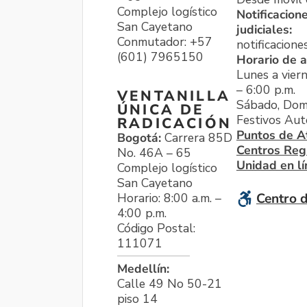
Complejo logístico
Notificacion
San Cayetano
judiciales:
Conmutador: +57
notificacione
(601) 7965150
Horario de a
Lunes a viern
– 6:00 p.m.
VENTANILLA
Sábado, Dom
ÚNICA DE
Festivos Aut
RADICACIÓN
Puntos de A
Bogotá:
Carrera 85D
Centros Reg
No. 46A – 65
Unidad en l
Complejo logístico
San Cayetano
Horario: 8:00 a.m. –
Centro d
4:00 p.m.
Código Postal:
111071
Medellín:
Calle 49 No 50-21
piso 14