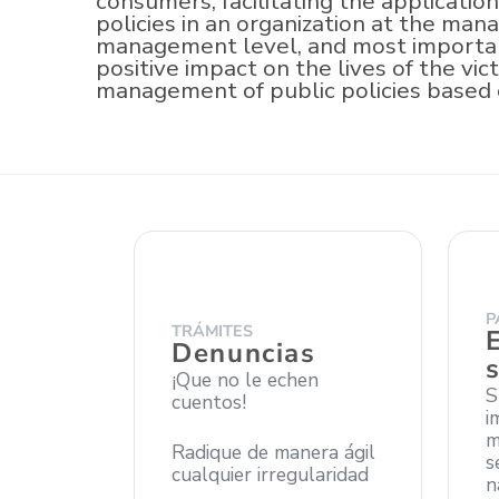
consumers, facilitating the application
policies in an organization at the ma
management level, and most important
positive impact on the lives of the vi
management of public policies based o
P
TRÁMITES
Denuncias
¡Que no le echen
S
cuentos!
i
m
Radique de manera ágil
s
cualquier irregularidad
n