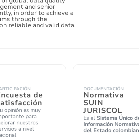
 of global data quality
nagement and senior
ly, in order to achieve a
ctims through the
n reliable and valid data.
ARTICIPACIÓN
DOCUMENTACIÓN
Encuesta de
Normativa
satisfacción
SUIN
JURISCOL
u opinión es muy
mportante para
Es el
Sistema Único d
ejorar nuestros
Información Normativ
ervicios a nivel
del Estado colombia
acional