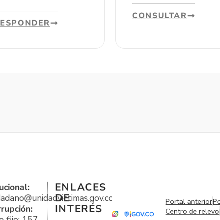
CONSULTAR
RESPONDER
ENLACES
ucional:
DE
udadano@unidadvictimas.gov.co
Portal anterior
Po
INTERÉS
rrupción:
Centro de relevo
 fijo: 157