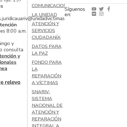
es
COMUNICACIONES
Síguenos
en:
LA UNIDAD
s.juridicauariv@unidadvictimas.gov.co
ATENCIÓN Y
tención
es 8:00 a.m.
SERVICIOS
CIUDADANÍA
ingo y
DATOS PARA
o consulta
LA PAZ
tención y
ionales
FONDO PARA
ínea
LA
REPARACIÓN
e relevo
A VÍCTIMAS
SNARIV-
SISTEMA
NACIONAL DE
ATENCIÓN Y
REPARACIÓN
INTEGRAL A