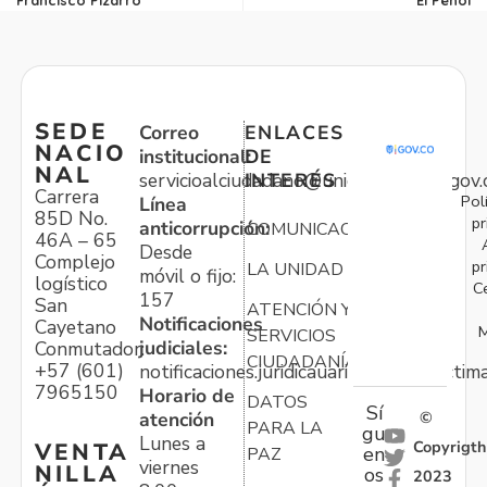
SEDE
Correo
ENLACES
NACIO
institucional:
DE
NAL
servicioalciudadano@unidadvictimas.gov.
INTERÉS
Carrera
Pol
Línea
85D No.
pr
anticorrupción:
COMUNICACIONES
46A – 65
Desde
Complejo
pr
LA UNIDAD
móvil o fijo:
logístico
C
157
San
ATENCIÓN Y
Notificaciones
Cayetano
M
SERVICIOS
judiciales:
Conmutador:
CIUDADANÍA
+57 (601)
notificaciones.juridicauariv@unidadvictim
7965150
Horario de
DATOS
Sí
atención
©
PARA LA
gu
Lunes a
Copyrigth
VENTA
en
PAZ
viernes
NILLA
os
2023