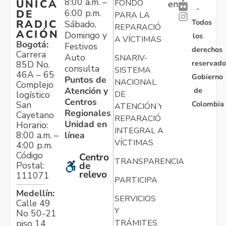
8:00 a.m. –
ÚNICA
FONDO
en:
-
6:00 p.m.
DE
PARA LA
Todos
RADIC
Sábado,
REPARACIÓN
ACIÓN
Domingo y
los
A VÍCTIMAS
Bogotá:
Festivos
derechos
Carrera
Auto
SNARIV-
reservado
85D No.
consulta
SISTEMA
46A – 65
Gobierno
Puntos de
NACIONAL
Complejo
Atención y
de
logístico
DE
Centros
Colombia
San
ATENCIÓN Y
Regionales
Cayetano
REPARACIÓN
Unidad en
Horario:
INTEGRAL A
línea
8:00 a.m. –
VÍCTIMAS
4:00 p.m.
Código
Centro
TRANSPARENCIA
Postal:
de
relevo
111071
PARTICIPA
Medellín:
SERVICIOS
Calle 49
Y
No 50-21
TRÁMITES
piso 14