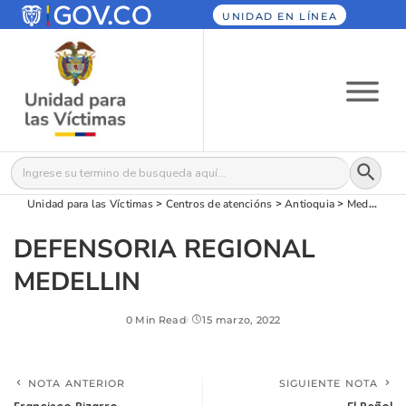
UNIDAD EN LÍNEA
Botón
Buscar:
Unidad para las Víctimas
>
Centros de atencións
>
Antioquia
>
Medellín
>
DEFENSORIA REGIONAL
MEDELLIN
0 Min Read
15 marzo, 2022
NOTA ANTERIOR
SIGUIENTE NOTA
Francisco Pizarro
El Peñol