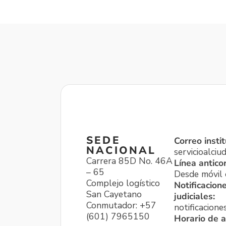
SEDE
Correo instit
NACIONAL
servicioalci
Carrera 85D No. 46A
Línea antico
– 65
Desde móvil o
Complejo logístico
Notificacion
San Cayetano
judiciales:
Conmutador: +57
notificacione
(601) 7965150
Horario de a