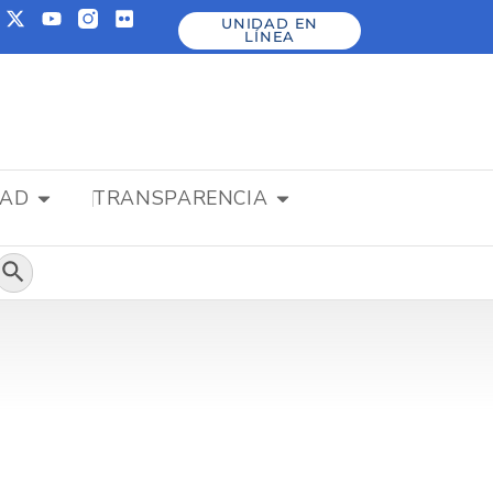
UNIDAD EN
LÍNEA
DAD
TRANSPARENCIA
Botón de búsqueda