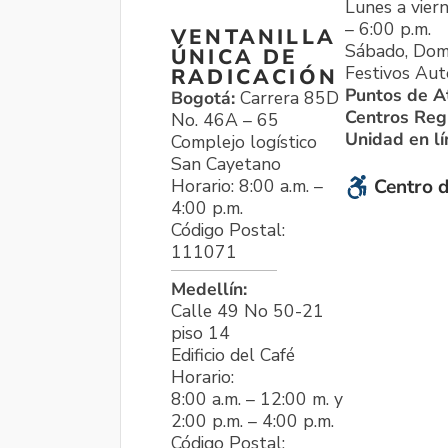
Lunes a viern
– 6:00 p.m.
VENTANILLA
Sábado, Dom
ÚNICA DE
Festivos Aut
RADICACIÓN
Puntos de A
Bogotá:
Carrera 85D
Centros Reg
No. 46A – 65
Unidad en l
Complejo logístico
San Cayetano
Horario: 8:00 a.m. –
Centro d
4:00 p.m.
Código Postal:
111071
Medellín:
Calle 49 No 50-21
piso 14
Edificio del Café
Horario:
8:00 a.m. – 12:00 m. y
2:00 p.m. – 4:00 p.m.
Código Postal: