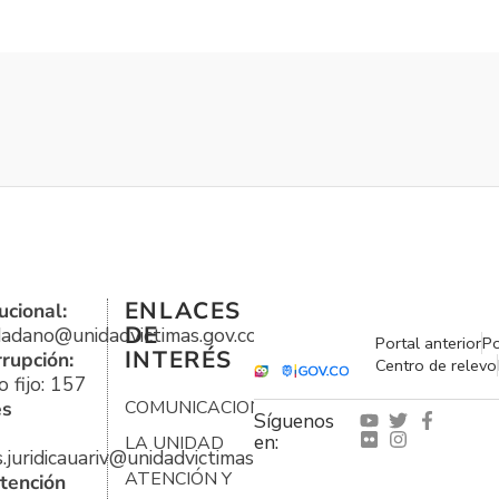
ENLACES
ucional:
DE
udadano@unidadvictimas.gov.co
Portal anterior
Po
INTERÉS
rrupción:
Centro de relevo
 fijo: 157
es
COMUNICACIONES
Síguenos
en:
LA UNIDAD
s.juridicauariv@unidadvictimas.gov.co
ATENCIÓN Y
tención