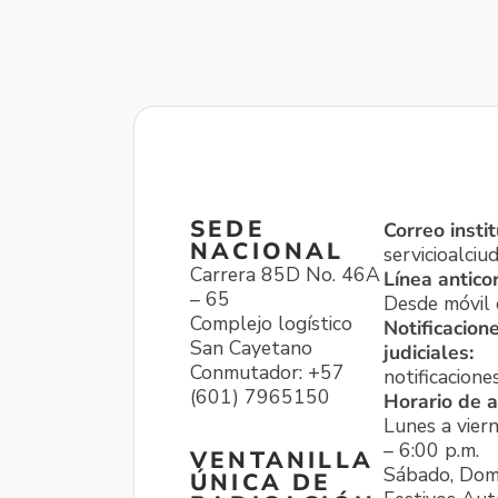
SEDE
Correo instit
NACIONAL
servicioalci
Carrera 85D No. 46A
Línea antico
– 65
Desde móvil o
Complejo logístico
Notificacion
San Cayetano
judiciales:
Conmutador: +57
notificacione
(601) 7965150
Horario de a
Lunes a viern
– 6:00 p.m.
VENTANILLA
Sábado, Dom
ÚNICA DE