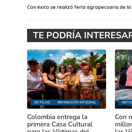
Con éxito se realizó feria agropecuaria de l
TE PODRÍA INTERESA
NOTICIAS
REPARACIÓN INTEGRAL
NOTIC
Colombia entrega la
Con m
primera Casa Cultural
millo
para las Víctimas del
las V