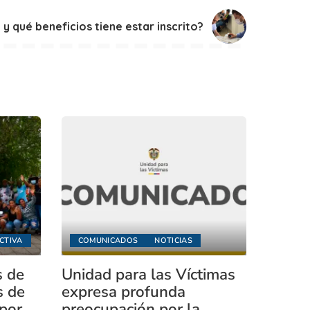
y qué beneficios tiene estar inscrito?
CTIVA
COMUNICADOS
NOTICIAS
s de
Unidad para las Víctimas
s de
expresa profunda
 por
preocupación por la