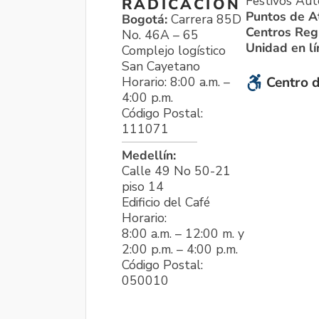
Festivos Aut
RADICACIÓN
Puntos de A
Bogotá:
Carrera 85D
Centros Reg
No. 46A – 65
Unidad en l
Complejo logístico
San Cayetano
Horario: 8:00 a.m. –
Centro d
4:00 p.m.
Código Postal:
111071
Medellín:
Calle 49 No 50-21
piso 14
Edificio del Café
Horario:
8:00 a.m. – 12:00 m. y
2:00 p.m. – 4:00 p.m.
Código Postal:
050010