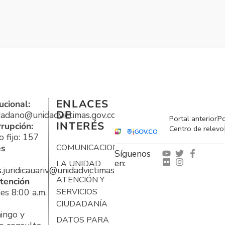
ENLACES
ucional:
DE
udadano@unidadvictimas.gov.co
Portal anterior
Po
INTERÉS
rrupción:
Centro de relevo
 fijo: 157
es
COMUNICACIONES
Síguenos
en:
LA UNIDAD
s.juridicauariv@unidadvictimas.gov.co
ATENCIÓN Y
tención
es 8:00 a.m.
SERVICIOS
CIUDADANÍA
ingo y
DATOS PARA