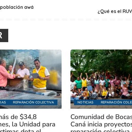
a población awá
¿Qué es el RUV 
R
IAS
REPARACIÓN COLECTIVA
NOTICIAS
REPARACIÓN COLE
ás de $34,8
Comunidad de Boca
nes, la Unidad para
Caná inicia proyecto
íctimas dota el
reparación colectiva