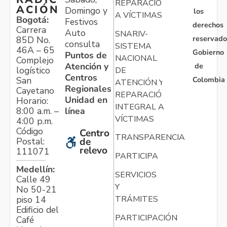
REPARACIÓN
ACIÓN
Domingo y
los
A VÍCTIMAS
Bogotá:
Festivos
derechos
Carrera
Auto
SNARIV-
reservado
85D No.
consulta
SISTEMA
46A – 65
Gobierno
Puntos de
NACIONAL
Complejo
Atención y
de
logístico
DE
Centros
Colombia
San
ATENCIÓN Y
Regionales
Cayetano
REPARACIÓN
Unidad en
Horario:
INTEGRAL A
línea
8:00 a.m. –
VÍCTIMAS
4:00 p.m.
Código
Centro
TRANSPARENCIA
Postal:
de
relevo
111071
PARTICIPA
Medellín:
SERVICIOS
Calle 49
Y
No 50-21
TRÁMITES
piso 14
Edificio del
PARTICIPACIÓN
Café