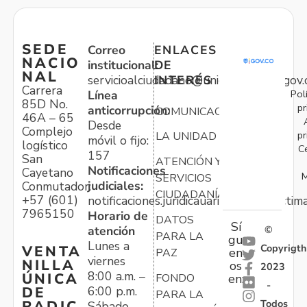
SEDE
Correo
ENLACES
NACIO
institucional:
DE
NAL
servicioalciudadano@unidadvictimas.gov.
INTERÉS
Carrera
Pol
Línea
85D No.
pr
anticorrupción:
COMUNICACIONES
46A – 65
Desde
Complejo
pr
LA UNIDAD
móvil o fijo:
logístico
C
157
San
ATENCIÓN Y
Notificaciones
Cayetano
M
SERVICIOS
judiciales:
Conmutador:
CIUDADANÍA
+57 (601)
notificaciones.juridicauariv@unidadvictim
7965150
Horario de
DATOS
Sí
atención
©
PARA LA
gu
Lunes a
Copyrigth
VENTA
en
PAZ
viernes
NILLA
os
2023
8:00 a.m. –
ÚNICA
FONDO
en:
-
6:00 p.m.
DE
PARA LA
Todos
RADIC
Sábado,